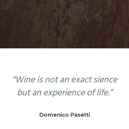
g
a
t
i
o
n
“Wine is not an exact sience
but an experience of life.”
Domenico Pasetti