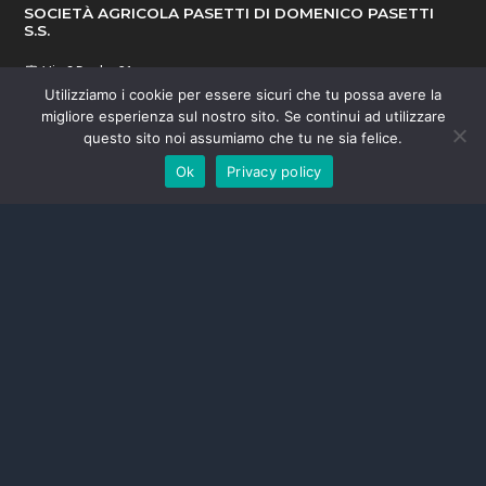
SOCIETÀ AGRICOLA PASETTI DI DOMENICO PASETTI
S.S.
Via S.Paolo, 21
66023 Francavilla al Mare (CH), Abruzzo, Italia
Utilizziamo i cookie per essere sicuri che tu possa avere la
P.IVA 01409620695
migliore esperienza sul nostro sito. Se continui ad utilizzare
Telefono: +39 085 61875
questo sito noi assumiamo che tu ne sia felice.
Fax: +39 085 4519292
Ok
Privacy policy
Pec: info@pec.pasettivini.it
Email: info@pasettivini.it
RESOURCES
Awards
Press
Contacts